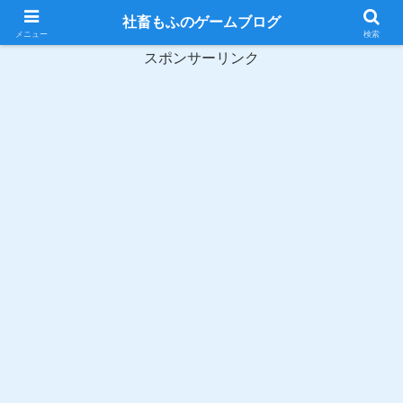
購入した200本以上のゲームから良いものを紹介・攻略します。
社畜もふのゲームブログ
メニュー
検索
スポンサーリンク